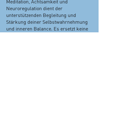
Meditation, Achtsamkeit und
Neuroregulation dient der
unterstützenden Begleitung und
Stärkung deiner Selbstwahrnehmung
und inneren Balance. Es ersetzt keine
medizinische oder
psychotherapeutische Behandlung. Ich
stelle keine Diagnosen und führe keine
Heilbehandlungen oder Psychotherapie
durch. Bei gesundheitlichen oder
psychischen Beschwerden wende dich
bitte an eine entsprechend ausgebildete
Fachperson.
Der Preis soll kein
Hinderungsgrund sein
Solltest du finanziell nicht in der Lage