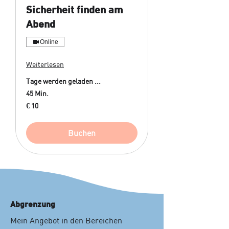
Sicherheit finden am
Abend
Online
Weiterlesen
Tage werden geladen ...
45 Min.
10
€ 10
Euro
Buchen
Abgrenzung
Mein Angebot in den Bereichen